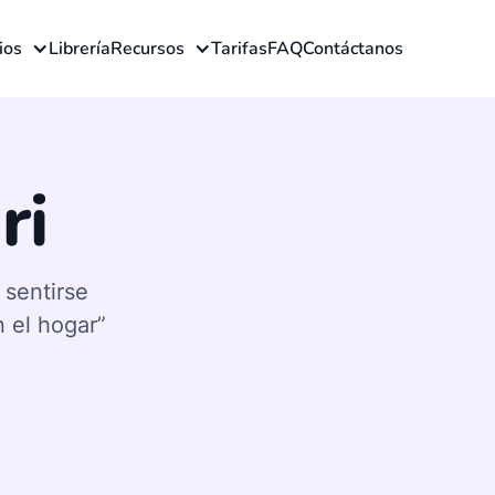
ios
Librería
Recursos
Tarifas
FAQ
Contáctanos
ri
 sentirse
 el hogar”