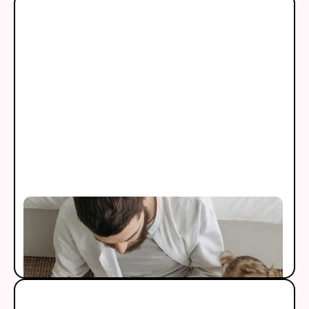
Talleres
Fórmate con talleres gratuitos y PRO. Adquiere
herramientas pedagógicas para tu
homeschooling.